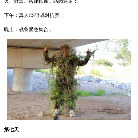
火、野炊、搭建帐篷，站岗巡逻；
下午：真人CS野战对抗赛；
晚上：战备紧急集合；
第七天