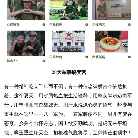
28天军事蜕变营
有一种精神屹立千年而不倒，有一种信念纵横古今依然执
着。这个夏天，用沸腾热血把生活诠释，用坚实脚步迈向军
营，用坚强意志奋战28天。用汗水洗涤心灵的娇气。蜕变与
重生就在这里——八一军旅。一着军装便不同，男儿有梦在
苍穹。乡关今出怀丹志，国土欲安勤武功。是虎无来平坦
地，鹰王重生翔天空。抱枪稚气脱将尽，宝剑锋芒磨砺中！