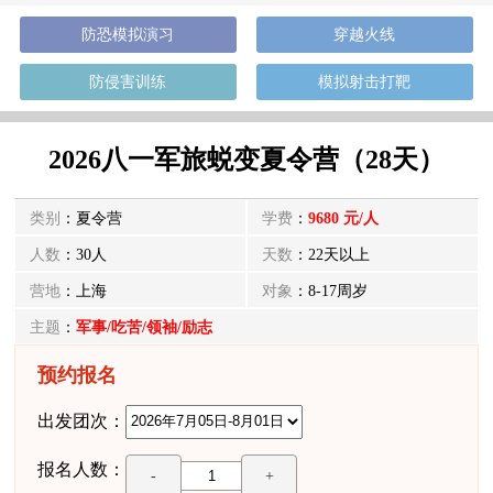
防恐模拟演习
穿越火线
防侵害训练
模拟射击打靶
2026八一军旅蜕变夏令营（28天）
类别
：夏令营
学费
：
9680 元/人
人数
：30人
天数
：22天以上
营地
：上海
对象
：8-17周岁
主题
：
军事/吃苦/领袖/励志
预约报名
出发团次：
报名人数：
-
+