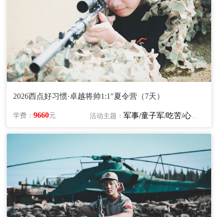
2026西点好习惯·卓越将帅1:1"夏令营（7天）
9660
军事/童子军/吃苦/心智/励志
学费：
元
活动主题：