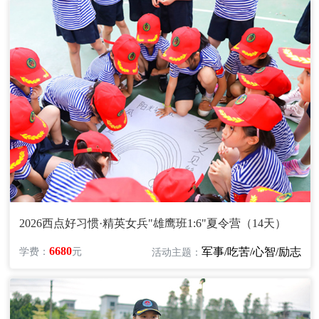
2026西点好习惯·精英女兵"雄鹰班1:6"夏令营（14天）
6680
军事/吃苦/心智/励志
学费：
元
活动主题：