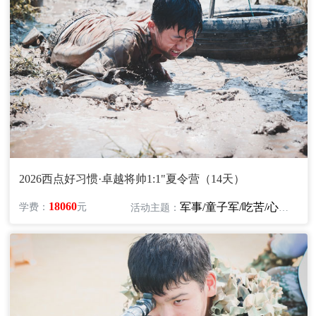
2026西点好习惯·卓越将帅1:1"夏令营（14天）
18060
军事/童子军/吃苦/心智/领袖/励志
学费：
元
活动主题：