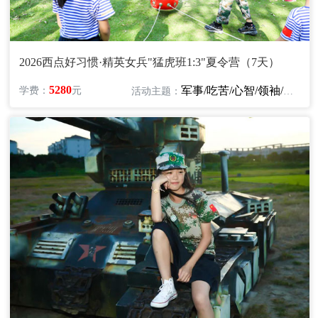
2026西点好习惯·精英女兵"猛虎班1:3"夏令营（7天）
5280
军事/吃苦/心智/领袖/励志
学费：
元
活动主题：