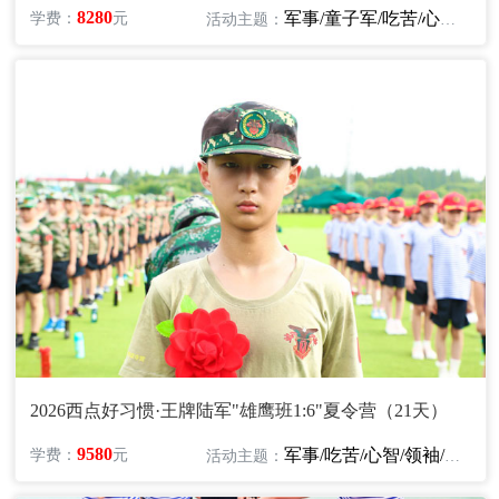
8280
军事/童子军/吃苦/心智/励志
学费：
元
活动主题：
2026西点好习惯·王牌陆军"雄鹰班1:6"夏令营（21天）
9580
军事/吃苦/心智/领袖/励志
学费：
元
活动主题：