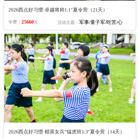
2026西点好习惯·卓越将帅1:1"夏令营（21天）
25660
军事/童子军/吃苦/心智/领袖/励志
学费：
元
活动主题：
2026西点好习惯·精英女兵"猛虎班1:3"夏令营（14天）