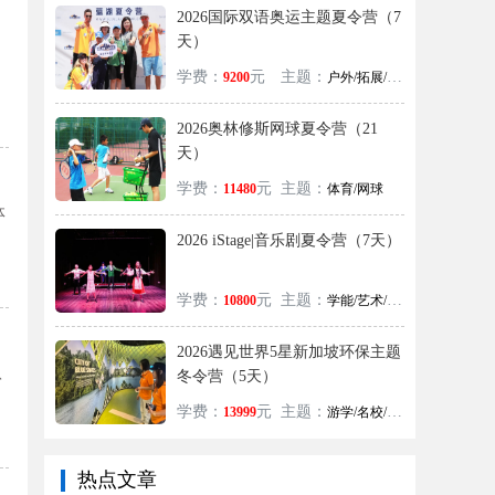
2026国际双语奥运主题夏令营（7
天）
学费：
元
主题：
9200
户外/拓展/学能/美式/英语/艺术
2026奥林修斯网球夏令营（21
天）
学费：
元
主题：
11480
体育/网球
体
2026 iStage|音乐剧夏令营（7天）
学费：
元
主题：
10800
学能/艺术/音乐
2026遇见世界5星新加坡环保主题
八
冬令营（5天）
学费：
元
主题：
13999
游学/名校/旅行/文化/亲子
热点文章