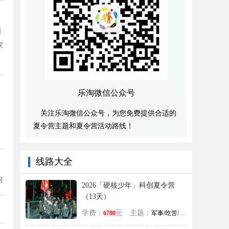
国
家
乐淘微信公众号
关注乐淘微信公众号，为您免费提供合适的
夏令营主题和夏令营活动路线！
线路大全
构
2026「硬核少年」科创夏令营
…
（13天）
学费：
元
主题：
6780
军事/吃苦/心智/励志