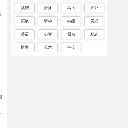
减肥
游泳
马术
户外
全
拓展
研学
学能
美式
英语
心智
领袖
励志
情商
艺术
科技
、
很