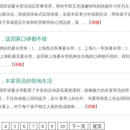
假军训夏令营活动以军事管理，和科学而又充满趣味性的技能学习作为主
拓展活动，穿插安排各式实用讲座，全面丰富青少年假期生活，带给孩子
孩子养成坚忍不拔和吃苦耐劳的心理品质，着……【
详细
】
，这四家口碑都不错
牌好的夏令营有：1、上海西点军事夏令营；2、上海八一军旅夏令营；3
、上海欧露克夏令营。这四家上海夏令营机构在当地的口碑都不错的，得到
。……【
详细
】
，丰富营员的营地生活
期军训夏令营配置了丰富的运动及拓展类课程，能够极大的丰富营员的营
导，不仅在体能上得到提升，在5C素养上的合作、沟通等维度上也会得到
发展上，对于每个孩子独立人格的形成都将……【
详细
】
4
5
6
7
8
9
10
下一页
尾页