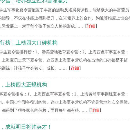
令营，培养独立性和自理能力
学生军事化夏令营配置了丰富的运动及拓展类课程，能够极大的丰富营员
的指导，不仅在体能上得到提升，在5C素养上的合作、沟通等维度上也会
人际发展上，对于每个孩子独立人格的形成……【
详细
】
行榜，上榜四大口碑机构
学生夏令营排行榜：1、游美营地教育夏令营；2、上海西点军事夏令营；
4、上海宝贝走天下夏令营。这四家上海夏令营机构在当地的口碑都是不错
的训练，让孩子学会独立、成长。……【
详细
】
，上榜四大正规机构
事夏令营排名：1、上海西点军事夏令营；2、上海黄埔军事训练夏令营；
；4、中国少年预备役训练营。这些上海夏令营机构不管是营地的安全保障
，都得到了很多家长的信赖，而且每年都有很……【
详细
】
，成就明日将帅英才！