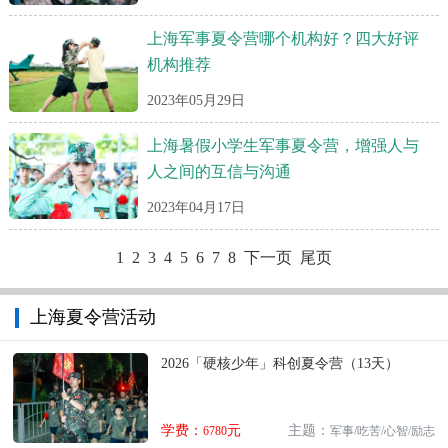
上海军事夏令营哪个机构好？四大好评
机构推荐
2023年05月29日
上海暑假小学生军事夏令营，增强人与
人之间的互信与沟通
2023年04月17日
1
2
3
4
5
6
7
8
下一页
尾页
上海夏令营活动
2026「硬核少年」科创夏令营（13天）
学费：
元
主题：
6780
军事/吃苦/心智/励志