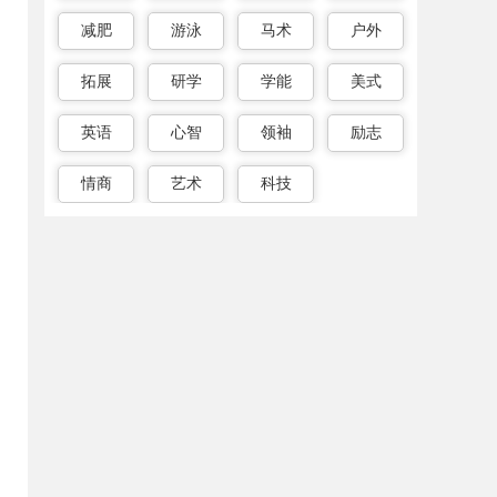
减肥
游泳
马术
户外
拓展
研学
学能
美式
英语
心智
领袖
励志
情商
艺术
科技