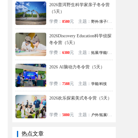
2026普洱野生科学家亲子冬令营
（5天）
学费：
元
主题：
8580
野外/亲子/探险/自然
2026Discovery Education科学侦探
冬令营（5天）
学费：
元
主题：
6380
拓展/学能/科技
2026 AI脑动力冬令营（5天）
学费：
元
主题：
7588
学能/科技
2026欢乐探索美式冬令营（5天）
学费：
元
主题：
5880
户外/拓展/学能/美式/英语
热点文章